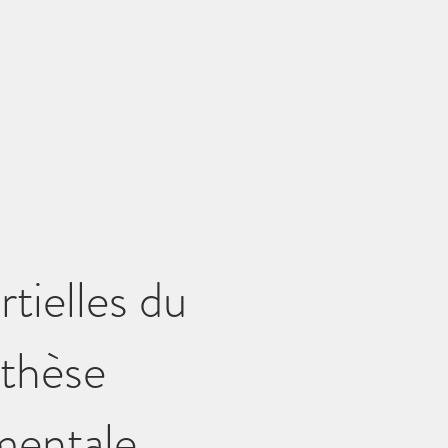
tielles du
othèse
mentale