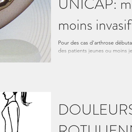
UNICAP: moi
moins invasif
Pour des cas d'arthrose débuta
des patients jeunes ou moins jeu
nouvelle...
DOULEUR
ROTULIEN