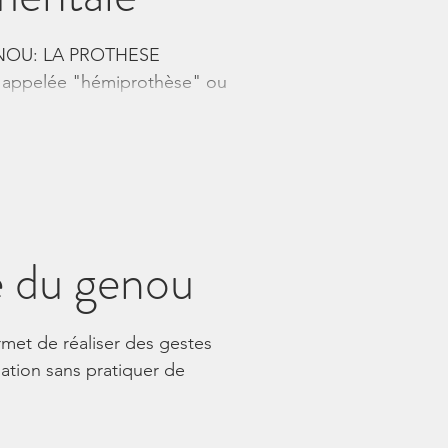
NOU: LA PROTHESE
ppelée "hémiprothèse" ou
blèmes de genou...
e du genou
rmet de réaliser des gestes
ation sans pratiquer de