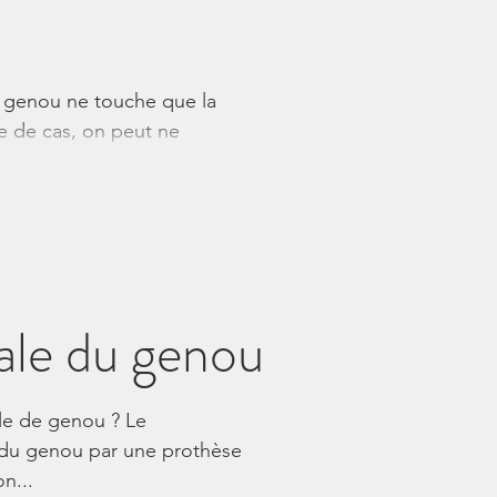
du genou ne touche que la
re de cas, on peut ne
ale du genou
le de genou ? Le
n du genou par une prothèse
n...