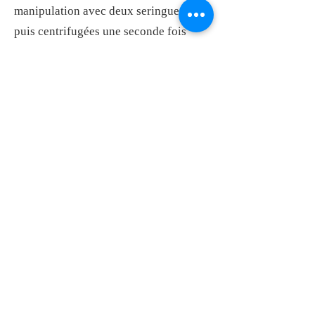
manipulation avec deux seringues,
puis centrifugées une seconde fois
pour obtenir le SVF.
Un prélèvement d'environ 15 ml de
sang sera ensuite effectué par la voie
veineuse en place pour obtenir un PRP,
avec lequel la fraction de cellules
souches extraite de la graisse sera
mélangée.
On injecte ensuite le mélange SVF +
PRP dans le genou :