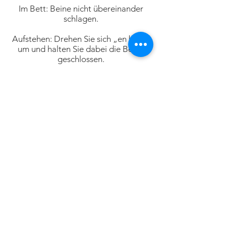
Im Bett: Beine nicht übereinander
schlagen.
Aufstehen: Drehen Sie sich „en bloc“
um und halten Sie dabei die Beine
geschlossen.
Schlafen: Nach einer Woche können
Sie auf der gesunden Seite schlafen
und ein Kissen zwischen die Beine
legen.
In den ersten Monaten ist es
notwendig, in einer „hohen“ Position
zu sitzen (Knie tiefer als die Hüfte).
Um etwas vom Boden aufzuheben,
lehnen Sie sich nach vorne, während
Sie das operierte Bein nach hinten
bewegen.
Zum Ein- und Aussteigen drehen Sie