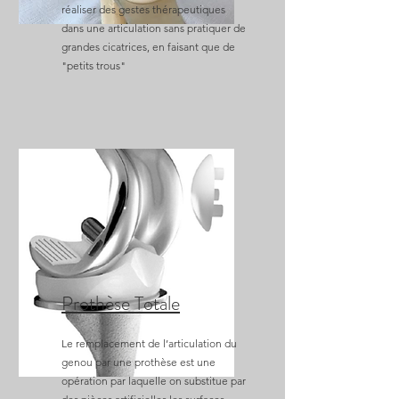
réaliser des gestes thérapeutiques
dans une articulation sans pratiquer de
grandes cicatrices, en faisant que de
"petits trous"
Prothèse Totale
Le remplacement de l’articulation du
genou par une prothèse est une
opération par laquelle on substitue par