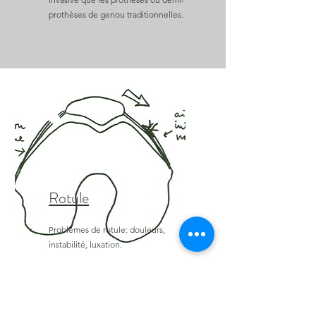
prothèses de genou traditionnelles.
Rotule
Problèmes de rotule: douleurs,
instabilité, luxation.