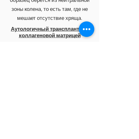
образец берется из нейтральной
зоны колена, то есть там, где не
мешает отсутствие хряща.
Аутологичный трансплантат с
коллагеновой матрицей
По разным причинам, но особенно
если поражение хряща слишком
велико, мы отказываемся от
«морковного» трансплантата; Затем
мы можем сделать
аутотрансплантат с коллагеновой
мембраной.