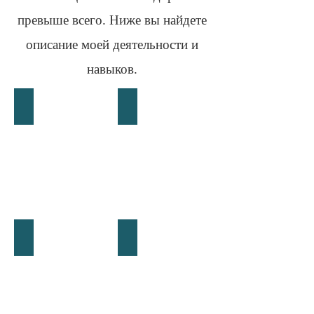
превыше всего. Ниже вы найдете
описание моей деятельности и
навыков.
плечо и верхние конечности
бедро
колено
колено физио