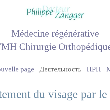
Médecine régénérative
FMH Chirurgie Orthopédiqu
uvelle page
Деятельность
ПРП
tement du visage par l