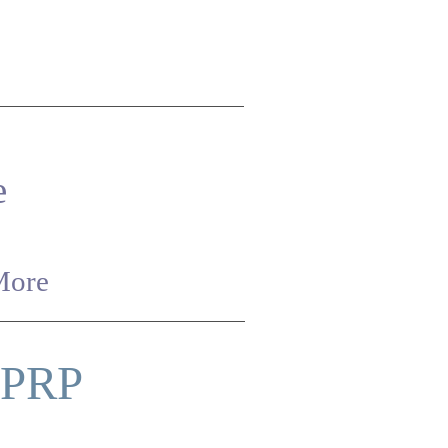
e
More
e PRP