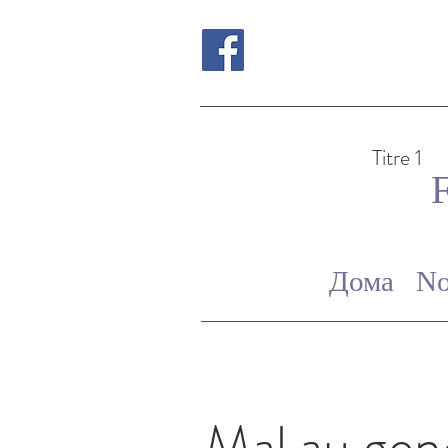
Titre 1
Дома
No
Mal au ge