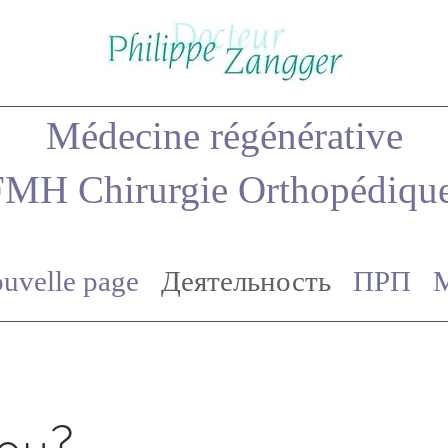
Médecine régénérative
FMH Chirurgie Orthopédiqu
uvelle page
Деятельность
ПРП
nou?