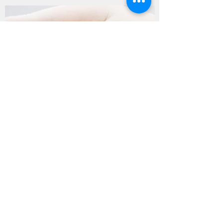
Лечение обогащенной
тромбоцитами плазмой (PRP)