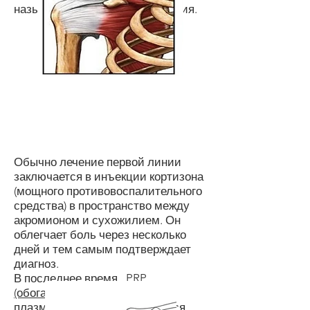
называется синдром соударения.
Обычно лечение первой линии
заключается в инъекции кортизона
(мощного противовоспалительного
средства) в пространство между
акромионом и сухожилием. Он
облегчает боль через несколько
дней и тем самым подтверждает
диагноз.
В последнее время,
PRP
(обогащенная тромбоцитами
плазма)
все чаще используется