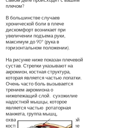
самом деле происходит с вашим
плечом?
В большинстве случаев
хронической боли в плече
дискомфорт возникает при
увеличении подъема руки,
максимум до 90° (рука в
горизонтальном положении).
На рисунке ниже показан плечевой
сустав. Стрелки указывают на
акромион, костная структура,
которая является частью лопатки.
Очень часто боль вызывается
трением акромиона о
нижележащий слой. сухожилие
надостной мышцы, которое
является частью ротаторная
манжета, группа мышц,
охватывающая головку плечевой
кости с трех сторон. Это явление