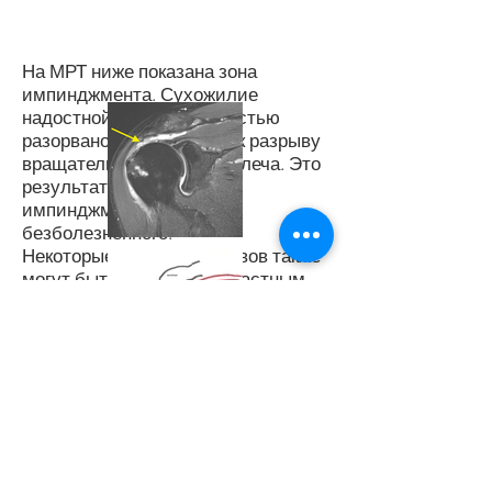
На МРТ ниже показана зона
импинджмента. Сухожилие
надостной мышцы полностью
разорвано, что приводит к разрыву
вращательной манжеты плеча. Это
результат нескольких лет
импинджмента, поначалу
безболезненного.
Некоторые из этих разрывов также
могут быть вызваны несчастным
случаем, например, падением на
плечо или на вытянутую руку.