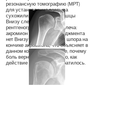
резонансную томографию (МРТ)
для установления разрыва
сухожилия надостной мышцы
Внизу слева: нормальная
рентгенограмма правого плеча:
акромион плоский, импинджмента
нет Внизу справа: костная шпора на
кончике акромиона, что объясняет в
данном конкретном случае, почему
боль вернулась после того, как
действие кортизона прекратилось.